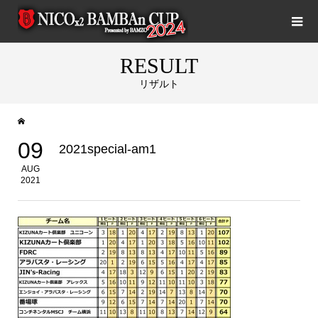
RESULT
リザルト
09
2021special-am1
AUG
2021